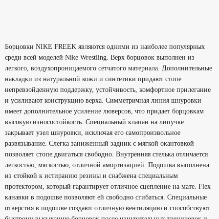
Борцовки NIKE FREEK являются одними из наиболее популярных
среди всей моделей Nike Wrestling. Верх борцовок выполнен из
легкого, воздухопроницаемого сетчатого материала. Дополнительные
накладки из натуральной кожи и синтетики придают стопе
непревзойденную поддержку, устойчивость, комфортное прилегание
и усиливают конструкцию верха. Симметричная линия шнуровки
имеет дополнительное усиление люверсов, что придает борцовкам
высокую износостойкость. Специальный клапан на липучке
закрывает узел шнуровки, исключая его самопроизвольное
развязывание. Слегка заниженный задник с мягкой окантовкой
позволяет стопе двигаться свободно. Внутренняя стелька отличается
легкостью, мягкостью, отличной амортизацией. Подошва выполнена
из стойкой к истиранию резины и снабжена специальным
протектором, который гарантирует отличное сцепление на мате. Flex
канавки в подошве позволяют ей свободно сгибаться. Специальные
отверстия в подошве создают отличную вентиляцию и способствуют
быстрому высыханию борцовок после изнурительных тренировок и