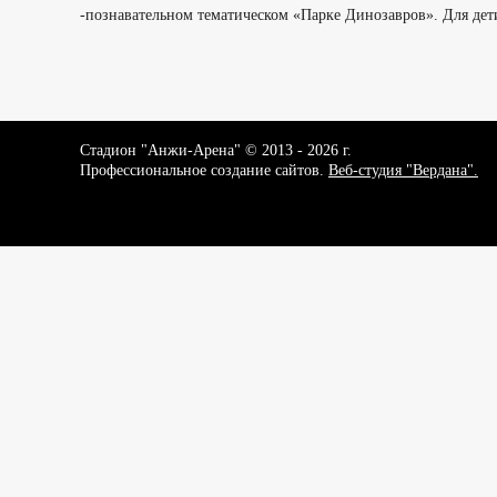
-познавательном тематическом «Парке Динозавров». Для дет
Стадион "Анжи-Арена" © 2013 - 2026 г.
Профессиональное создание сайтов.
Веб-студия "Вердана".