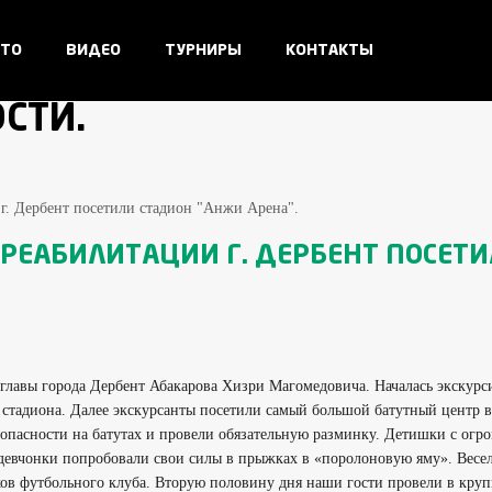
ТО
ВИДЕО
ТУРНИРЫ
КОНТАКТЫ
СТИ.
г. Дербент посетили стадион "Анжи Арена".
РЕАБИЛИТАЦИИ Г. ДЕРБЕНТ ПОСЕТИ
главы города Дербент Абакарова Хизри Магомедовича. Началась экскурси
е стадиона. Далее экскурсанты посетили самый большой батутный центр 
зопасности на батутах и провели обязательную разминку. Детишки с ог
 девчонки попробовали свои силы в прыжках в «поролоновую яму». Весе
ов футбольного клуба. Вторую половину дня наши гости провели в круп