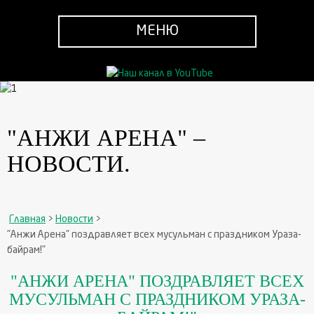
МЕНЮ
"АНЖИ АРЕНА" –
НОВОСТИ.
Главная
>
Новости
>
"Анжи Арена" поздравляет всех мусульман с праздником Ураза-
байрам!"
"АНЖИ АРЕНА" ПОЗДРАВЛЯЕТ ВСЕХ
МУСУЛЬМАН С ПРАЗДНИКОМ УРАЗА-